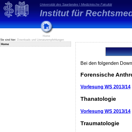
Universität des Saarlandes
|
Medizinische Fakultät
Institut für Rechtsmed
Home
Sie sind hier:
Downloads und Literaturempfehlungen
Home
Bei den folgenden Down
Forensische Anthr
Vorlesung WS 2013/14
Thanatologie
Vorlesung WS 2013/14
Traumatologie