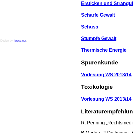
Ersticken und Strangul
Scharfe Gewalt
Schuss
Stumpfe Gewalt
Design by
kress.net
.
Thermische Energie
Spurenkunde
Vorlesung WS 2013/14
Toxikologie
Vorlesung WS 2013/14
Literaturempfehlu
R. Penning „Rechtsmedi
B Madea, R Dettmeyer „B